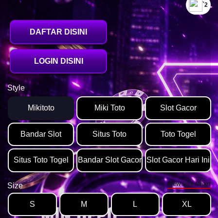
`2
DAFTAR DISINI
LOGIN DISINI
Style
Mikitoto
Miki Toto
Slot Gacor
Bandar Slot
Situs Toto
Toto Togel
Situs Toto Togel
Bandar Slot Gacor
Slot Gacor Hari Ini
View Size Chart
Size
S
M
L
XL