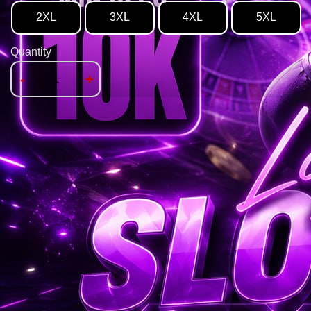
2XL
3XL
4XL
5XL
Quantity
-
+