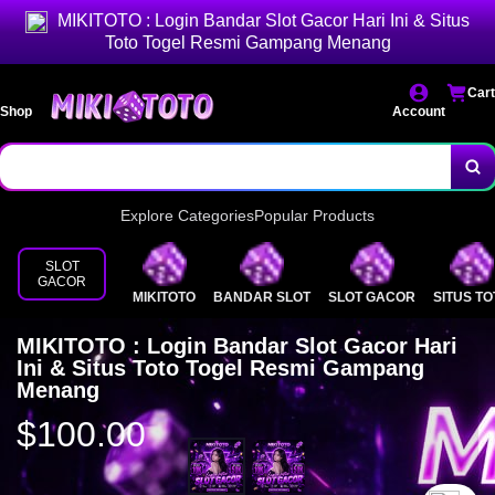
MIKITOTO : Login Bandar Slot Gacor Hari Ini & Situs
Toto Togel Resmi Gampang Menang
Cart
Shop
Account
Explore Categories
Popular Products
SLOT
GACOR
MIKITOTO
BANDAR SLOT
SLOT GACOR
SITUS TO
MIKITOTO : Login Bandar Slot Gacor Hari
Ini & Situs Toto Togel Resmi Gampang
Menang
$100.00