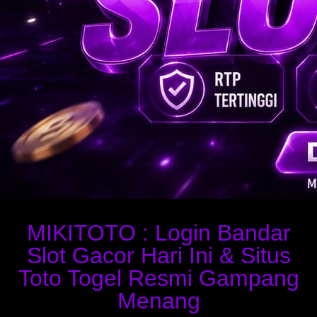
MIKITOTO : Login Bandar
Slot Gacor Hari Ini & Situs
Toto Togel Resmi Gampang
Menang