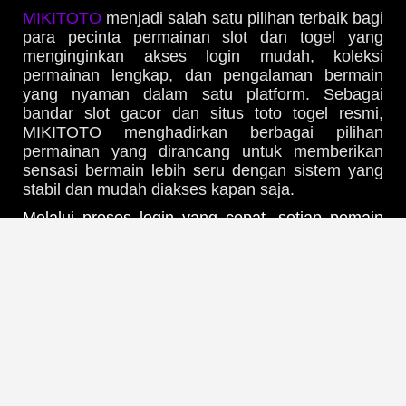
MIKITOTO
menjadi salah satu pilihan terbaik bagi
para pecinta permainan slot dan togel yang
menginginkan akses login mudah, koleksi
permainan lengkap, dan pengalaman bermain
yang nyaman dalam satu platform. Sebagai
bandar slot gacor dan situs toto togel resmi,
MIKITOTO menghadirkan berbagai pilihan
permainan yang dirancang untuk memberikan
sensasi bermain lebih seru dengan sistem yang
stabil dan mudah diakses kapan saja.
Melalui proses login yang cepat, setiap pemain
slot gacor dan toto togel dapat langsung
menikmati berbagai permainan favorit tanpa
harus menghadapi proses yang rumit. Tampilan
situs yang sederhana namun modern membuat
navigasi terasa lebih mudah, baik bagi pemain
baru maupun yang sudah berpengalaman.
Seluruh fitur disusun agar setiap pengguna bisa
menemukan permainan yang diinginkan hanya
dalam beberapa langkah.