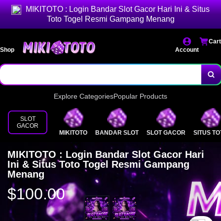
MIKITOTO : Login Bandar Slot Gacor Hari Ini & Situs
Toto Togel Resmi Gampang Menang
Cart
Shop
Account
Explore Categories
Popular Products
SLOT
GACOR
MIKITOTO
BANDAR SLOT
SLOT GACOR
SITUS TO
MIKITOTO : Login Bandar Slot Gacor Hari
Ini & Situs Toto Togel Resmi Gampang
Menang
$100.00