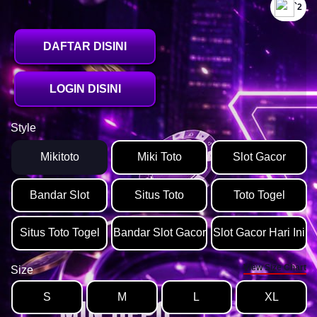
`2
DAFTAR DISINI
LOGIN DISINI
Style
Mikitoto
Miki Toto
Slot Gacor
Bandar Slot
Situs Toto
Toto Togel
Situs Toto Togel
Bandar Slot Gacor
Slot Gacor Hari Ini
View Size Chart
Size
S
M
L
XL