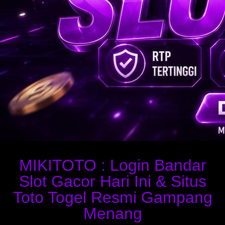
MIKITOTO : Login Bandar
Slot Gacor Hari Ini & Situs
Toto Togel Resmi Gampang
Menang