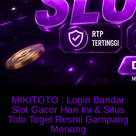
MIKITOTO : Login Bandar
Slot Gacor Hari Ini & Situs
Toto Togel Resmi Gampang
Menang