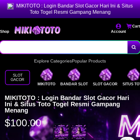
MIKITOTO : Login Bandar Slot Gacor Hari Ini & Situs
Toto Togel Resmi Gampang Menang
Cart
Shop
Account
Explore Categories
Popular Products
SLOT
GACOR
MIKITOTO
BANDAR SLOT
SLOT GACOR
SITUS TO
MIKITOTO : Login Bandar Slot Gacor Hari
Ini & Situs Toto Togel Resmi Gampang
Menang
$100.00