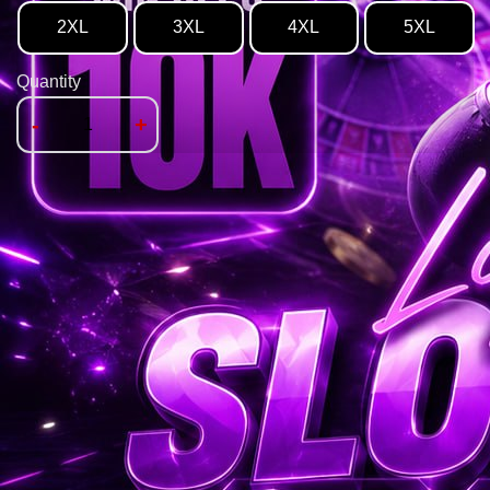
2XL
3XL
4XL
5XL
Quantity
-
+