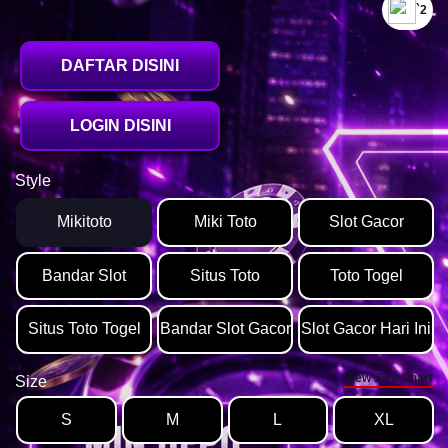
`2
DAFTAR DISINI
LOGIN DISINI
Style
Mikitoto
Miki Toto
Slot Gacor
Bandar Slot
Situs Toto
Toto Togel
Situs Toto Togel
Bandar Slot Gacor
Slot Gacor Hari Ini
View Size Chart
Size
S
M
L
XL