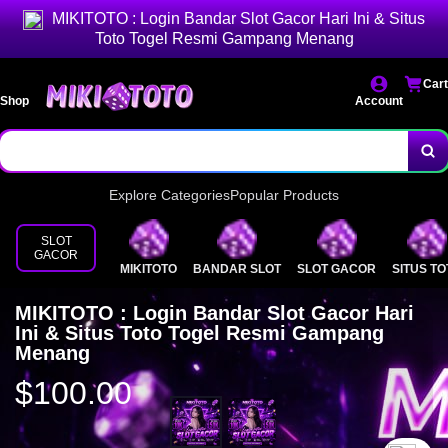
MIKITOTO : Login Bandar Slot Gacor Hari Ini & Situs
Toto Togel Resmi Gampang Menang
Cart
Shop
Account
Explore Categories
Popular Products
SLOT
GACOR
MIKITOTO
BANDAR SLOT
SLOT GACOR
SITUS TO
MIKITOTO : Login Bandar Slot Gacor Hari
Ini & Situs Toto Togel Resmi Gampang
Menang
$100.00