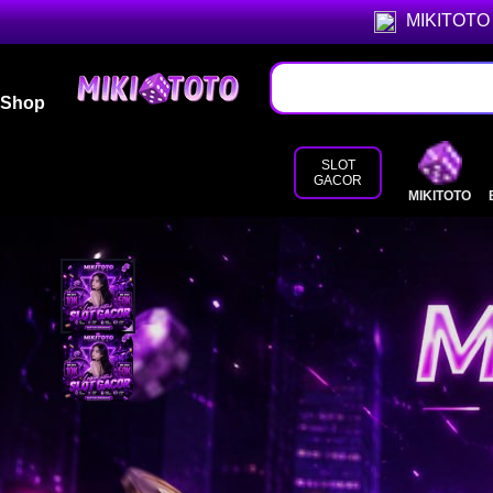
MIKITOTO :
Shop
SLOT
GACOR
MIKITOTO