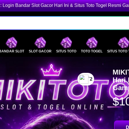
 Login Bandar Slot Gacor Hari Ini & Situs Toto Togel Resmi
BANDAR SLOT
SLOT GACOR
SITUS TOTO
TOTO TOGEL
SITUS TOTO
MIKI
Hari
`2
Gam
$1
D