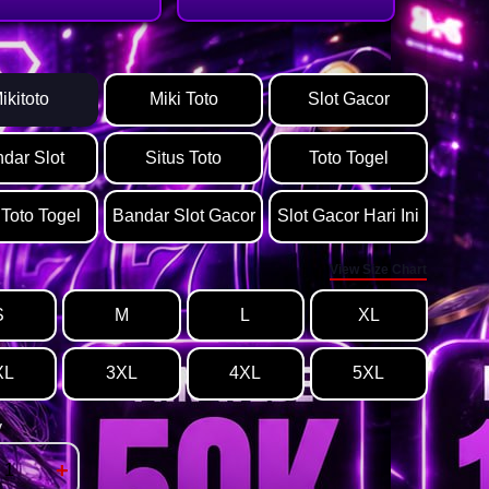
ikitoto
Miki Toto
Slot Gacor
dar Slot
Situs Toto
Toto Togel
 Toto Togel
Bandar Slot Gacor
Slot Gacor Hari Ini
View Size Chart
S
M
L
XL
XL
3XL
4XL
5XL
y
+