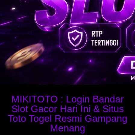
MIKITOTO : Login Bandar
Slot Gacor Hari Ini & Situs
Toto Togel Resmi Gampang
Menang