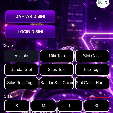
`2
DAFTAR DISINI
LOGIN DISINI
Style
Mikitoto
Miki Toto
Slot Gacor
Bandar Slot
Situs Toto
Toto Togel
Situs Toto Togel
Bandar Slot Gacor
Slot Gacor Hari Ini
View Size Chart
Size
S
M
L
XL