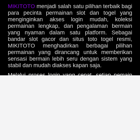
MIKITOTO
menjadi salah satu pilihan terbaik bagi
para pecinta permainan slot dan togel yang
menginginkan akses login mudah, koleksi
permainan lengkap, dan pengalaman bermain
yang nyaman dalam satu platform. Sebagai
bandar slot gacor dan situs toto togel resmi,
MIKITOTO menghadirkan berbagai pilihan
permainan yang dirancang untuk memberikan
sensasi bermain lebih seru dengan sistem yang
stabil dan mudah diakses kapan saja.
Melalui proses login yang cepat, setiap pemain
slot gacor dan toto togel dapat langsung
menikmati berbagai permainan favorit tanpa
harus menghadapi proses yang rumit. Tampilan
situs yang sederhana namun modern membuat
navigasi terasa lebih mudah, baik bagi pemain
baru maupun yang sudah berpengalaman.
Seluruh fitur disusun agar setiap pengguna bisa
menemukan permainan yang diinginkan hanya
dalam beberapa langkah.