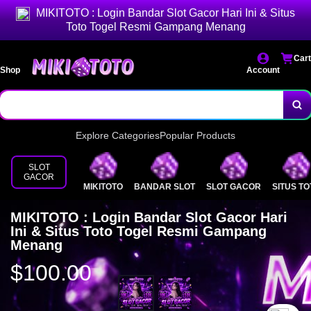
MIKITOTO : Login Bandar Slot Gacor Hari Ini & Situs
Toto Togel Resmi Gampang Menang
Cart
Shop
Account
Explore Categories
Popular Products
SLOT
GACOR
MIKITOTO
BANDAR SLOT
SLOT GACOR
SITUS TO
MIKITOTO : Login Bandar Slot Gacor Hari
Ini & Situs Toto Togel Resmi Gampang
Menang
$100.00