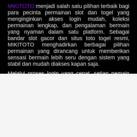
MIKITOTO
menjadi salah satu pilihan terbaik bagi
para pecinta permainan slot dan togel yang
menginginkan akses login mudah, koleksi
permainan lengkap, dan pengalaman bermain
yang nyaman dalam satu platform. Sebagai
bandar slot gacor dan situs toto togel resmi,
MIKITOTO menghadirkan berbagai pilihan
permainan yang dirancang untuk memberikan
sensasi bermain lebih seru dengan sistem yang
stabil dan mudah diakses kapan saja.
Melalui proses login yang cepat, setiap pemain
slot gacor dan toto togel dapat langsung
menikmati berbagai permainan favorit tanpa
harus menghadapi proses yang rumit. Tampilan
situs yang sederhana namun modern membuat
navigasi terasa lebih mudah, baik bagi pemain
baru maupun yang sudah berpengalaman.
Seluruh fitur disusun agar setiap pengguna bisa
menemukan permainan yang diinginkan hanya
dalam beberapa langkah.