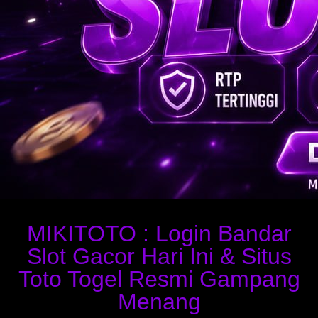
MIKITOTO : Login Bandar
Slot Gacor Hari Ini & Situs
Toto Togel Resmi Gampang
Menang