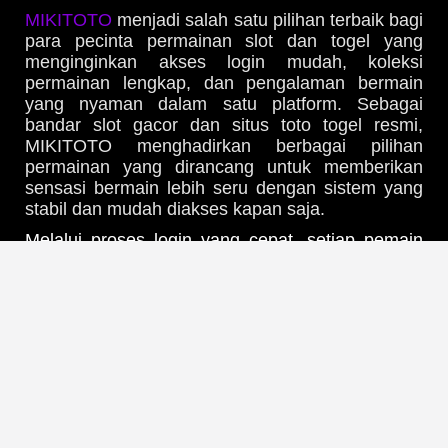
MIKITOTO
menjadi salah satu pilihan terbaik bagi
para pecinta permainan slot dan togel yang
menginginkan akses login mudah, koleksi
permainan lengkap, dan pengalaman bermain
yang nyaman dalam satu platform. Sebagai
bandar slot gacor dan situs toto togel resmi,
MIKITOTO menghadirkan berbagai pilihan
permainan yang dirancang untuk memberikan
sensasi bermain lebih seru dengan sistem yang
stabil dan mudah diakses kapan saja.
Melalui proses login yang cepat, setiap pemain
slot gacor dan toto togel dapat langsung
menikmati berbagai permainan favorit tanpa
harus menghadapi proses yang rumit. Tampilan
situs yang sederhana namun modern membuat
navigasi terasa lebih mudah, baik bagi pemain
baru maupun yang sudah berpengalaman.
Seluruh fitur disusun agar setiap pengguna bisa
menemukan permainan yang diinginkan hanya
dalam beberapa langkah.