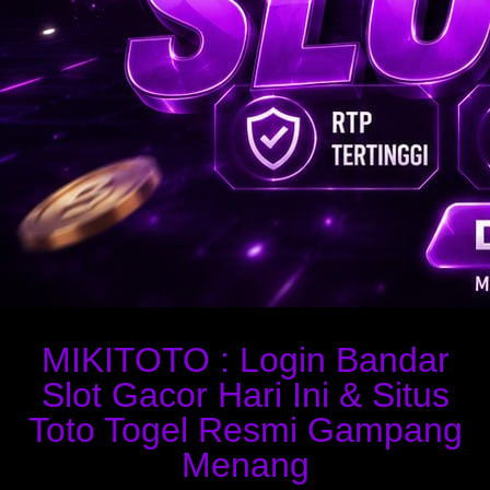
MIKITOTO : Login Bandar
Slot Gacor Hari Ini & Situs
Toto Togel Resmi Gampang
Menang