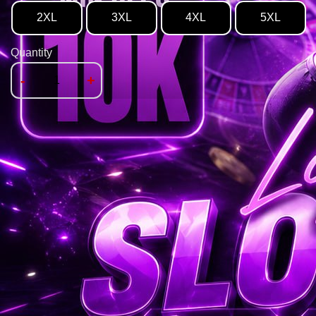
2XL
3XL
4XL
5XL
Quantity
-
+