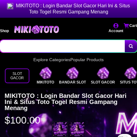
MIKITOTO : Login Bandar Slot Gacor Hari Ini & Situs
Toto Togel Resmi Gampang Menang
Cart
Shop
Account
Explore Categories
Popular Products
SLOT
GACOR
MIKITOTO
BANDAR SLOT
SLOT GACOR
SITUS TO
MIKITOTO : Login Bandar Slot Gacor Hari
Ini & Situs Toto Togel Resmi Gampang
Menang
$100.00