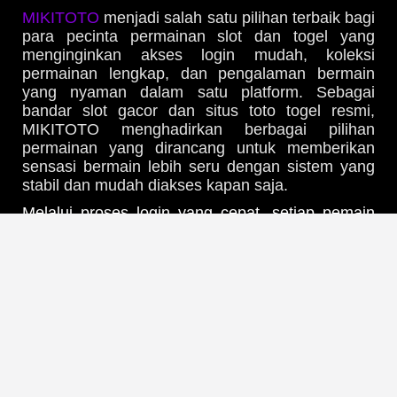
MIKITOTO
menjadi salah satu pilihan terbaik bagi
para pecinta permainan slot dan togel yang
menginginkan akses login mudah, koleksi
permainan lengkap, dan pengalaman bermain
yang nyaman dalam satu platform. Sebagai
bandar slot gacor dan situs toto togel resmi,
MIKITOTO menghadirkan berbagai pilihan
permainan yang dirancang untuk memberikan
sensasi bermain lebih seru dengan sistem yang
stabil dan mudah diakses kapan saja.
Melalui proses login yang cepat, setiap pemain
slot gacor dan toto togel dapat langsung
menikmati berbagai permainan favorit tanpa
harus menghadapi proses yang rumit. Tampilan
situs yang sederhana namun modern membuat
navigasi terasa lebih mudah, baik bagi pemain
baru maupun yang sudah berpengalaman.
Seluruh fitur disusun agar setiap pengguna bisa
menemukan permainan yang diinginkan hanya
dalam beberapa langkah.