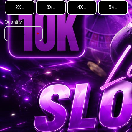
2XL
3XL
4XL
5XL
Quantity
-
+