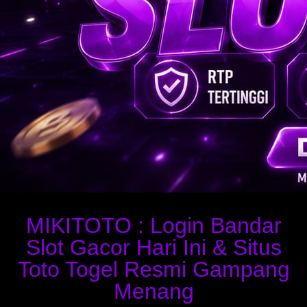
MIKITOTO : Login Bandar
Slot Gacor Hari Ini & Situs
Toto Togel Resmi Gampang
Menang