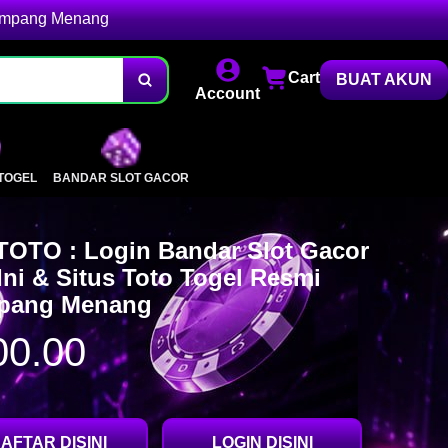
 Gampang Menang
Cart
BUAT AKUN
Account
 TOGEL
BANDAR SLOT GACOR
TOTO : Login Bandar Slot Gacor
 Ini & Situs Toto Togel Resmi
pang Menang
00.00
AFTAR DISINI
LOGIN DISINI