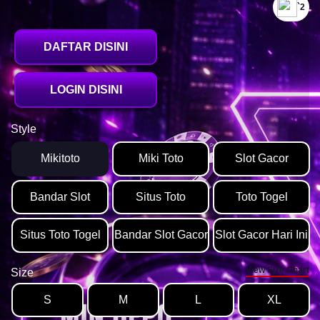
`2
DAFTAR DISINI
LOGIN DISINI
Style
Mikitoto
Miki Toto
Slot Gacor
Bandar Slot
Situs Toto
Toto Togel
Situs Toto Togel
Bandar Slot Gacor
Slot Gacor Hari Ini
View Size Chart
Size
S
M
L
XL