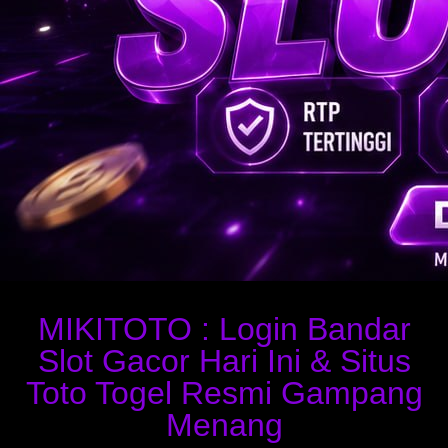
MIKITOTO : Login Bandar
Slot Gacor Hari Ini & Situs
Toto Togel Resmi Gampang
Menang