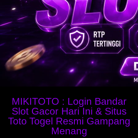
MIKITOTO : Login Bandar
Slot Gacor Hari Ini & Situs
Toto Togel Resmi Gampang
Menang