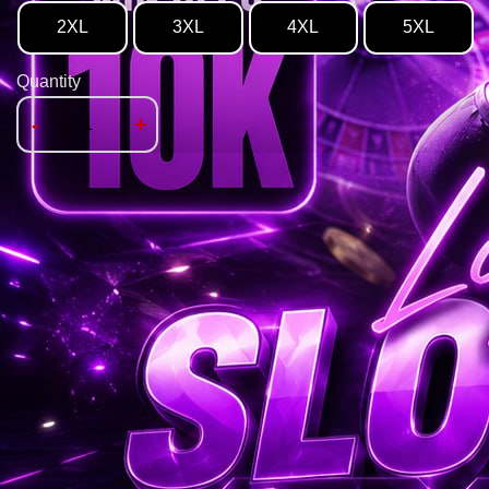
2XL
3XL
4XL
5XL
Quantity
-
+