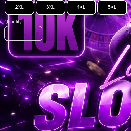
2XL
3XL
4XL
5XL
Quantity
-
+