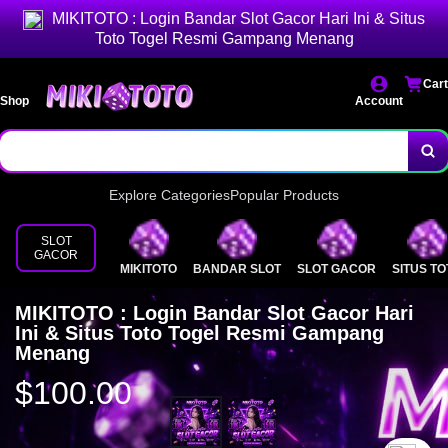
MIKITOTO : Login Bandar Slot Gacor Hari Ini & Situs
Toto Togel Resmi Gampang Menang
Cart
Shop
Account
Explore Categories
Popular Products
SLOT
GACOR
MIKITOTO
BANDAR SLOT
SLOT GACOR
SITUS TO
MIKITOTO : Login Bandar Slot Gacor Hari
Ini & Situs Toto Togel Resmi Gampang
Menang
$100.00