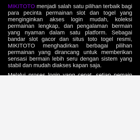
MIKITOTO
menjadi salah satu pilihan terbaik bagi
para pecinta permainan slot dan togel yang
menginginkan akses login mudah, koleksi
permainan lengkap, dan pengalaman bermain
yang nyaman dalam satu platform. Sebagai
bandar slot gacor dan situs toto togel resmi,
MIKITOTO menghadirkan berbagai pilihan
permainan yang dirancang untuk memberikan
sensasi bermain lebih seru dengan sistem yang
stabil dan mudah diakses kapan saja.
Melalui proses login yang cepat, setiap pemain
slot gacor dan toto togel dapat langsung
menikmati berbagai permainan favorit tanpa
harus menghadapi proses yang rumit. Tampilan
situs yang sederhana namun modern membuat
navigasi terasa lebih mudah, baik bagi pemain
baru maupun yang sudah berpengalaman.
Seluruh fitur disusun agar setiap pengguna bisa
menemukan permainan yang diinginkan hanya
dalam beberapa langkah.