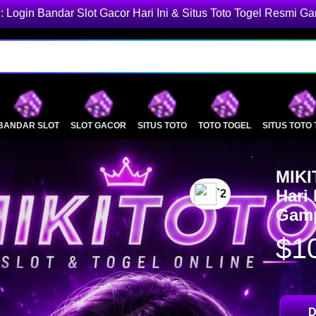
 Login Bandar Slot Gacor Hari Ini & Situs Toto Togel Resmi
BANDAR SLOT
SLOT GACOR
SITUS TOTO
TOTO TOGEL
SITUS TOTO
MIKI
Hari
`2
Gam
$1
D