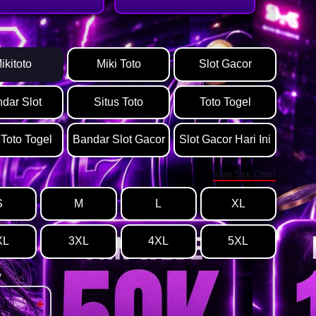
ikitoto
Miki Toto
Slot Gacor
dar Slot
Situs Toto
Toto Togel
 Toto Togel
Bandar Slot Gacor
Slot Gacor Hari Ini
View Size Chart
S
M
L
XL
XL
3XL
4XL
5XL
y
+