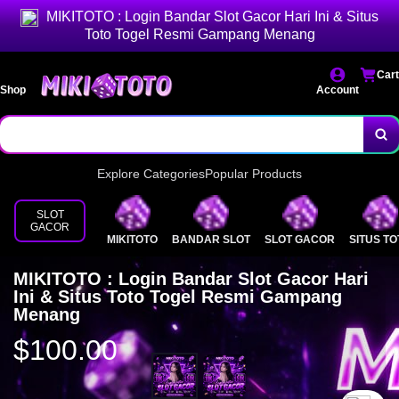
MIKITOTO : Login Bandar Slot Gacor Hari Ini & Situs
Toto Togel Resmi Gampang Menang
Cart
Shop
Account
Explore Categories
Popular Products
SLOT
GACOR
MIKITOTO
BANDAR SLOT
SLOT GACOR
SITUS TO
MIKITOTO : Login Bandar Slot Gacor Hari
Ini & Situs Toto Togel Resmi Gampang
Menang
$100.00