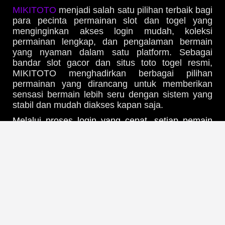
MIKITOTO
menjadi salah satu pilihan terbaik bagi
para pecinta permainan slot dan togel yang
menginginkan akses login mudah, koleksi
permainan lengkap, dan pengalaman bermain
yang nyaman dalam satu platform. Sebagai
bandar slot gacor dan situs toto togel resmi,
MIKITOTO menghadirkan berbagai pilihan
permainan yang dirancang untuk memberikan
sensasi bermain lebih seru dengan sistem yang
stabil dan mudah diakses kapan saja.
Melalui proses login yang cepat, setiap pemain
slot gacor dan toto togel dapat langsung
menikmati berbagai permainan favorit tanpa
harus menghadapi proses yang rumit. Tampilan
situs yang sederhana namun modern membuat
navigasi terasa lebih mudah, baik bagi pemain
baru maupun yang sudah berpengalaman.
Seluruh fitur disusun agar setiap pengguna bisa
menemukan permainan yang diinginkan hanya
dalam beberapa langkah.