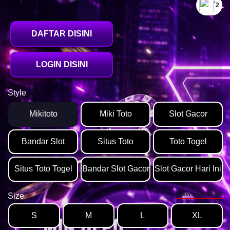
`2
DAFTAR DISINI
LOGIN DISINI
Style
Mikitoto
Miki Toto
Slot Gacor
Bandar Slot
Situs Toto
Toto Togel
Situs Toto Togel
Bandar Slot Gacor
Slot Gacor Hari Ini
View Size Chart
Size
S
M
L
XL