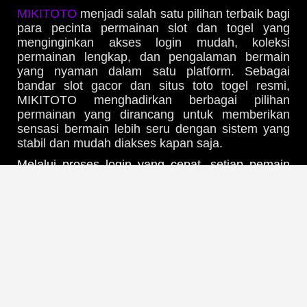
MIKITOTO
menjadi salah satu pilihan terbaik bagi
para pecinta permainan slot dan togel yang
menginginkan akses login mudah, koleksi
permainan lengkap, dan pengalaman bermain
yang nyaman dalam satu platform. Sebagai
bandar slot gacor dan situs toto togel resmi,
MIKITOTO menghadirkan berbagai pilihan
permainan yang dirancang untuk memberikan
sensasi bermain lebih seru dengan sistem yang
stabil dan mudah diakses kapan saja.
Melalui proses login yang cepat, setiap pemain
slot gacor dan toto togel dapat langsung
menikmati berbagai permainan favorit tanpa
harus menghadapi proses yang rumit. Tampilan
situs yang sederhana namun modern membuat
navigasi terasa lebih mudah, baik bagi pemain
baru maupun yang sudah berpengalaman.
Seluruh fitur disusun agar setiap pengguna bisa
menemukan permainan yang diinginkan hanya
dalam beberapa langkah.