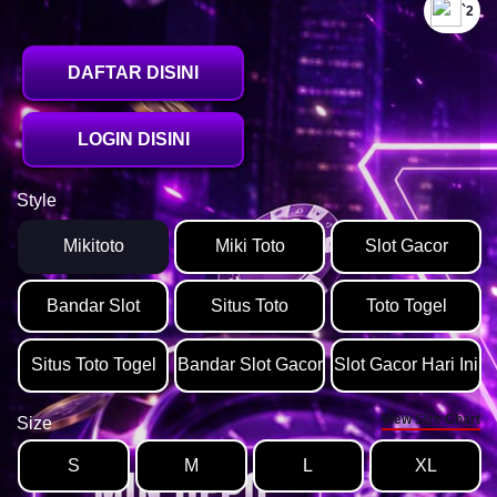
`2
DAFTAR DISINI
LOGIN DISINI
Style
Mikitoto
Miki Toto
Slot Gacor
Bandar Slot
Situs Toto
Toto Togel
Situs Toto Togel
Bandar Slot Gacor
Slot Gacor Hari Ini
View Size Chart
Size
S
M
L
XL