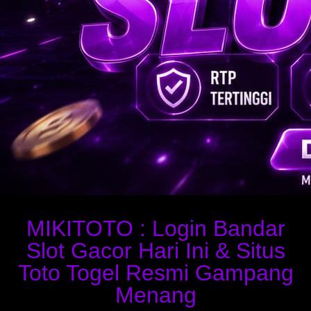
MIKITOTO : Login Bandar
Slot Gacor Hari Ini & Situs
Toto Togel Resmi Gampang
Menang