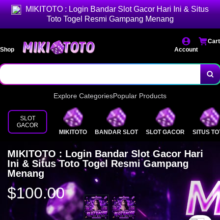
MIKITOTO : Login Bandar Slot Gacor Hari Ini & Situs
Toto Togel Resmi Gampang Menang
Cart
Shop
Account
Explore Categories
Popular Products
SLOT
GACOR
MIKITOTO
BANDAR SLOT
SLOT GACOR
SITUS TO
MIKITOTO : Login Bandar Slot Gacor Hari
Ini & Situs Toto Togel Resmi Gampang
Menang
$100.00