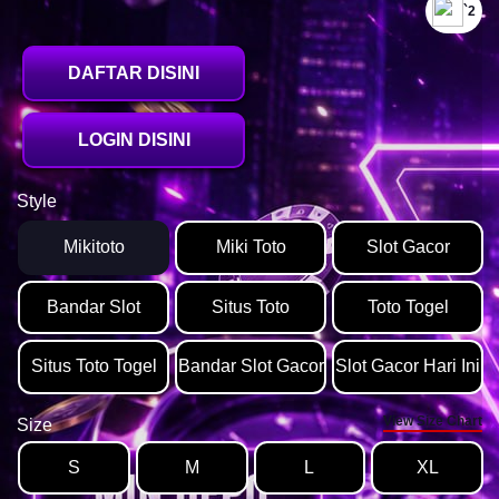
`2
DAFTAR DISINI
LOGIN DISINI
Style
Mikitoto
Miki Toto
Slot Gacor
Bandar Slot
Situs Toto
Toto Togel
Situs Toto Togel
Bandar Slot Gacor
Slot Gacor Hari Ini
View Size Chart
Size
S
M
L
XL