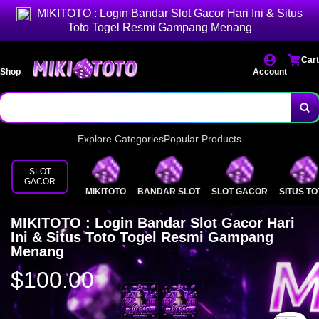
MIKITOTO : Login Bandar Slot Gacor Hari Ini & Situs
Toto Togel Resmi Gampang Menang
Cart
Shop
Account
Explore Categories
Popular Products
SLOT
GACOR
MIKITOTO
BANDAR SLOT
SLOT GACOR
SITUS TO
MIKITOTO : Login Bandar Slot Gacor Hari
Ini & Situs Toto Togel Resmi Gampang
Menang
$100.00