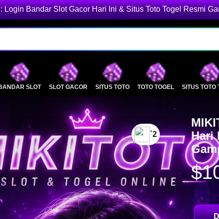
 Login Bandar Slot Gacor Hari Ini & Situs Toto Togel Resmi
BANDAR SLOT
SLOT GACOR
SITUS TOTO
TOTO TOGEL
SITUS TOTO
MIKI
Hari
`2
Gam
$1
D