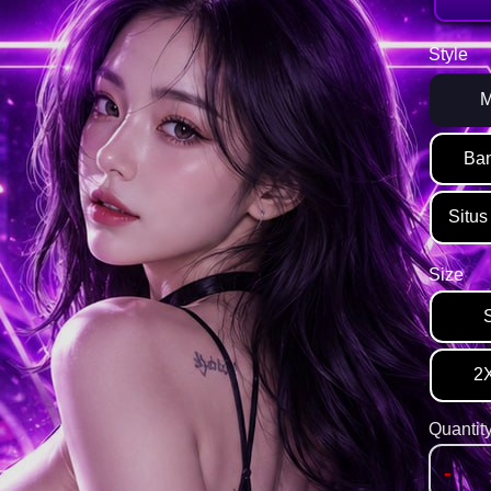
Style
M
Ban
Situs
Size
2
Quantit
-