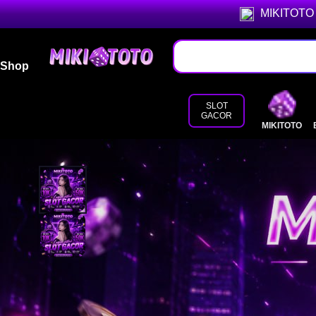
MIKITOTO :
Shop
SLOT
GACOR
MIKITOTO