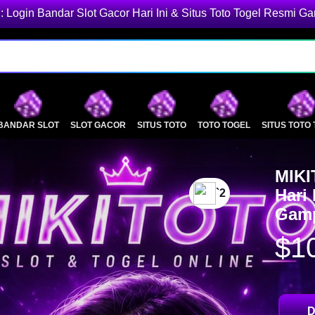
 Login Bandar Slot Gacor Hari Ini & Situs Toto Togel Resmi
BANDAR SLOT
SLOT GACOR
SITUS TOTO
TOTO TOGEL
SITUS TOTO
MIKI
Hari
`2
Gam
$1
D