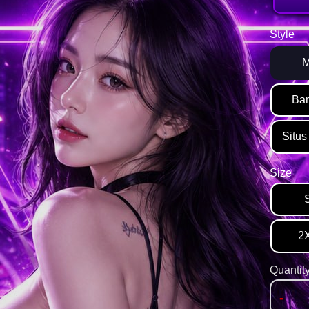
Style
M
Ban
Situs
Size
2
Quantit
-