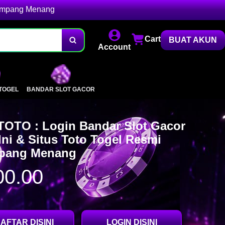
 Gampang Menang
Cart
BUAT AKUN
Account
 TOGEL
BANDAR SLOT GACOR
TOTO : Login Bandar Slot Gacor
 Ini & Situs Toto Togel Resmi
pang Menang
00.00
AFTAR DISINI
LOGIN DISINI