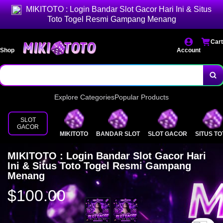
MIKITOTO : Login Bandar Slot Gacor Hari Ini & Situs
Toto Togel Resmi Gampang Menang
Cart
Shop
Account
Explore Categories
Popular Products
SLOT
GACOR
MIKITOTO
BANDAR SLOT
SLOT GACOR
SITUS TO
MIKITOTO : Login Bandar Slot Gacor Hari
Ini & Situs Toto Togel Resmi Gampang
Menang
$100.00