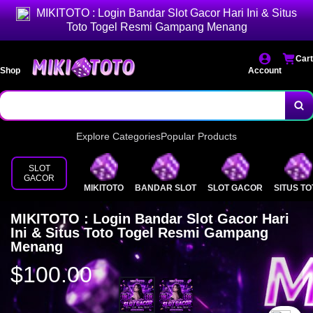
MIKITOTO : Login Bandar Slot Gacor Hari Ini & Situs
Toto Togel Resmi Gampang Menang
Cart
Shop
Account
Explore Categories
Popular Products
SLOT
GACOR
MIKITOTO
BANDAR SLOT
SLOT GACOR
SITUS TO
MIKITOTO : Login Bandar Slot Gacor Hari
Ini & Situs Toto Togel Resmi Gampang
Menang
$100.00