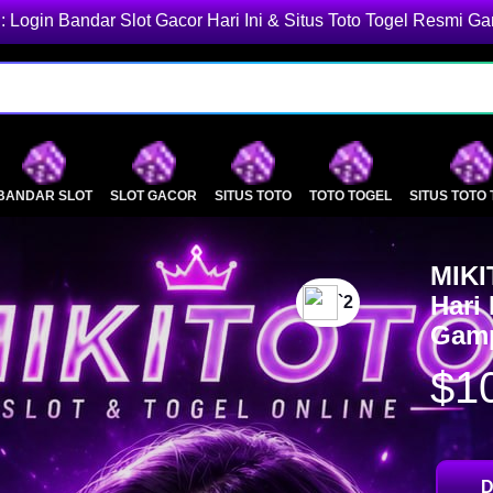
 Login Bandar Slot Gacor Hari Ini & Situs Toto Togel Resmi
BANDAR SLOT
SLOT GACOR
SITUS TOTO
TOTO TOGEL
SITUS TOTO
MIKI
Hari
`2
Gam
$1
D