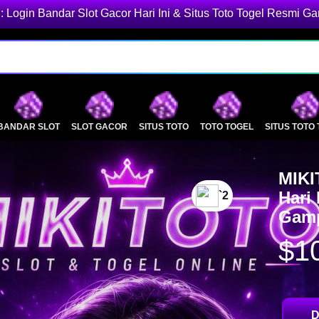
 Login Bandar Slot Gacor Hari Ini & Situs Toto Togel Resmi
BANDAR SLOT
SLOT GACOR
SITUS TOTO
TOTO TOGEL
SITUS TOTO
MIKI
Hari
`2
Gam
$1
D