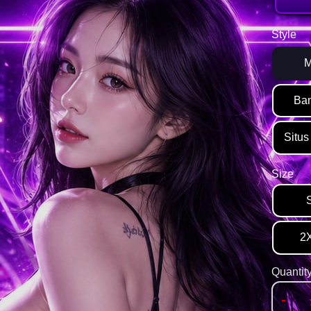
Style
M
Ban
Situs
Size
2
Quantit
-