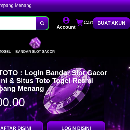
 Gampang Menang
Cart
BUAT AKUN
Account
 TOGEL
BANDAR SLOT GACOR
TOTO : Login Bandar Slot Gacor
 Ini & Situs Toto Togel Resmi
pang Menang
00.00
AFTAR DISINI
LOGIN DISINI