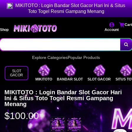
MIKITOTO : Login Bandar Slot Gacor Hari Ini & Situs
Toto Togel Resmi Gampang Menang
Cart
Shop
Account
Explore Categories
Popular Products
SLOT
GACOR
MIKITOTO
BANDAR SLOT
SLOT GACOR
SITUS TO
MIKITOTO : Login Bandar Slot Gacor Hari
Ini & Situs Toto Togel Resmi Gampang
Menang
$100.00