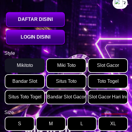
`2
DAFTAR DISINI
LOGIN DISINI
Style
Mikitoto
Miki Toto
Slot Gacor
Bandar Slot
Situs Toto
Toto Togel
Situs Toto Togel
Bandar Slot Gacor
Slot Gacor Hari Ini
View Size Chart
Size
S
M
L
XL