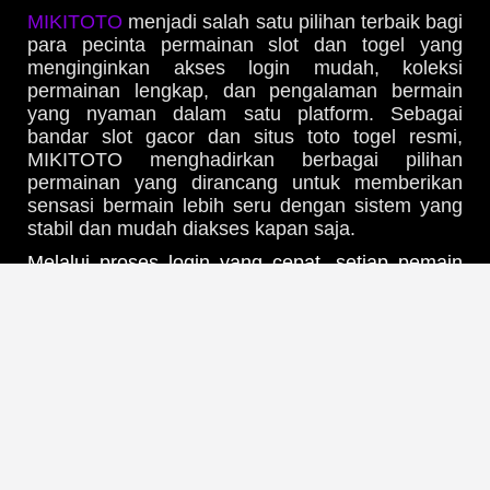
MIKITOTO
menjadi salah satu pilihan terbaik bagi
para pecinta permainan slot dan togel yang
menginginkan akses login mudah, koleksi
permainan lengkap, dan pengalaman bermain
yang nyaman dalam satu platform. Sebagai
bandar slot gacor dan situs toto togel resmi,
MIKITOTO menghadirkan berbagai pilihan
permainan yang dirancang untuk memberikan
sensasi bermain lebih seru dengan sistem yang
stabil dan mudah diakses kapan saja.
Melalui proses login yang cepat, setiap pemain
slot gacor dan toto togel dapat langsung
menikmati berbagai permainan favorit tanpa
harus menghadapi proses yang rumit. Tampilan
situs yang sederhana namun modern membuat
navigasi terasa lebih mudah, baik bagi pemain
baru maupun yang sudah berpengalaman.
Seluruh fitur disusun agar setiap pengguna bisa
menemukan permainan yang diinginkan hanya
dalam beberapa langkah.