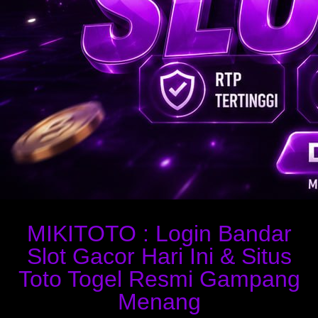
MIKITOTO : Login Bandar
Slot Gacor Hari Ini & Situs
Toto Togel Resmi Gampang
Menang