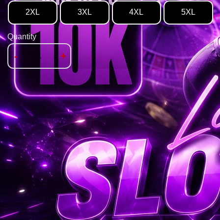
2XL
3XL
4XL
5XL
Quantity
-
+