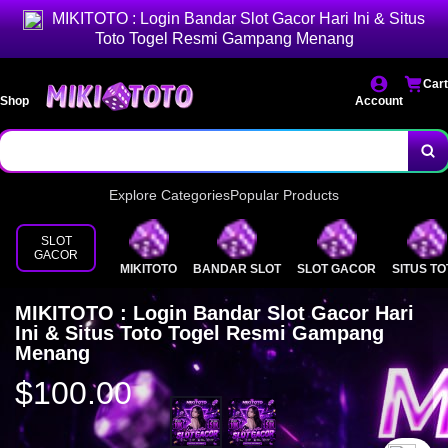
MIKITOTO : Login Bandar Slot Gacor Hari Ini & Situs
Toto Togel Resmi Gampang Menang
Cart
Shop
Account
Explore Categories
Popular Products
SLOT
GACOR
MIKITOTO
BANDAR SLOT
SLOT GACOR
SITUS TO
MIKITOTO : Login Bandar Slot Gacor Hari
Ini & Situs Toto Togel Resmi Gampang
Menang
$100.00