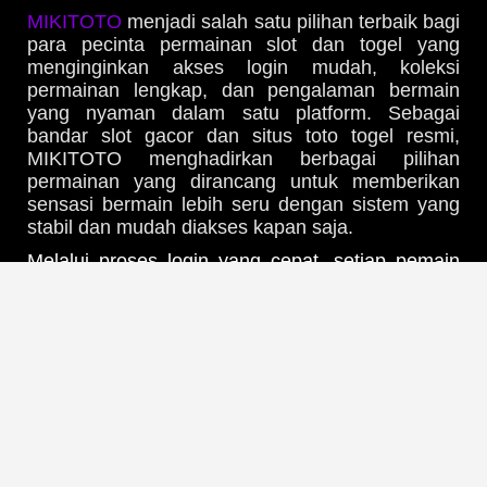
MIKITOTO
menjadi salah satu pilihan terbaik bagi
para pecinta permainan slot dan togel yang
menginginkan akses login mudah, koleksi
permainan lengkap, dan pengalaman bermain
yang nyaman dalam satu platform. Sebagai
bandar slot gacor dan situs toto togel resmi,
MIKITOTO menghadirkan berbagai pilihan
permainan yang dirancang untuk memberikan
sensasi bermain lebih seru dengan sistem yang
stabil dan mudah diakses kapan saja.
Melalui proses login yang cepat, setiap pemain
slot gacor dan toto togel dapat langsung
menikmati berbagai permainan favorit tanpa
harus menghadapi proses yang rumit. Tampilan
situs yang sederhana namun modern membuat
navigasi terasa lebih mudah, baik bagi pemain
baru maupun yang sudah berpengalaman.
Seluruh fitur disusun agar setiap pengguna bisa
menemukan permainan yang diinginkan hanya
dalam beberapa langkah.