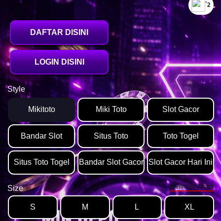
`2
DAFTAR DISINI
LOGIN DISINI
Style
Mikitoto
Miki Toto
Slot Gacor
Bandar Slot
Situs Toto
Toto Togel
Situs Toto Togel
Bandar Slot Gacor
Slot Gacor Hari Ini
View Size Chart
Size
S
M
L
XL