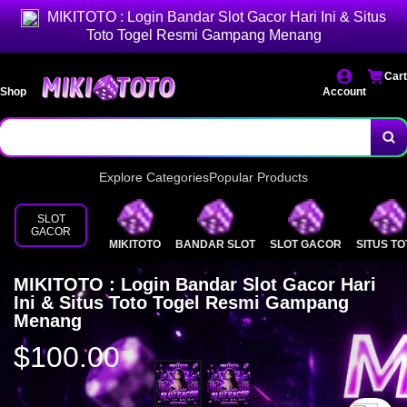
MIKITOTO : Login Bandar Slot Gacor Hari Ini & Situs
Toto Togel Resmi Gampang Menang
Cart
Shop
Account
Explore Categories
Popular Products
SLOT
GACOR
MIKITOTO
BANDAR SLOT
SLOT GACOR
SITUS TO
MIKITOTO : Login Bandar Slot Gacor Hari
Ini & Situs Toto Togel Resmi Gampang
Menang
$100.00