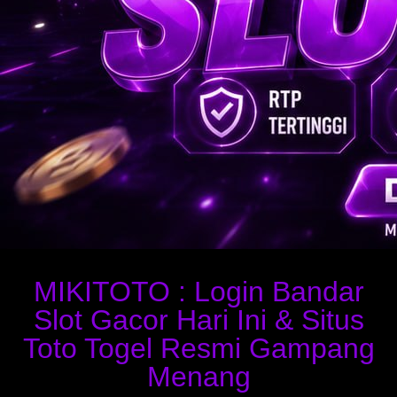
MIKITOTO : Login Bandar
Slot Gacor Hari Ini & Situs
Toto Togel Resmi Gampang
Menang