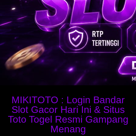
MIKITOTO : Login Bandar
Slot Gacor Hari Ini & Situs
Toto Togel Resmi Gampang
Menang