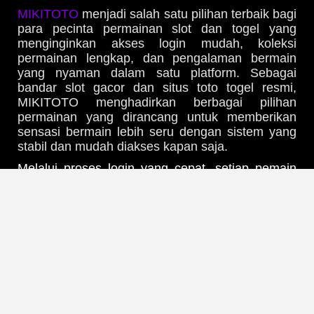
MIKITOTO
menjadi salah satu pilihan terbaik bagi
para pecinta permainan slot dan togel yang
menginginkan akses login mudah, koleksi
permainan lengkap, dan pengalaman bermain
yang nyaman dalam satu platform. Sebagai
bandar slot gacor dan situs toto togel resmi,
MIKITOTO menghadirkan berbagai pilihan
permainan yang dirancang untuk memberikan
sensasi bermain lebih seru dengan sistem yang
stabil dan mudah diakses kapan saja.
Melalui proses login yang cepat, setiap pemain
slot gacor dan toto togel dapat langsung
menikmati berbagai permainan favorit tanpa
harus menghadapi proses yang rumit. Tampilan
situs yang sederhana namun modern membuat
navigasi terasa lebih mudah, baik bagi pemain
baru maupun yang sudah berpengalaman.
Seluruh fitur disusun agar setiap pengguna bisa
menemukan permainan yang diinginkan hanya
dalam beberapa langkah.