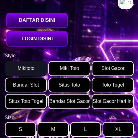
`2
DAFTAR DISINI
LOGIN DISINI
Style
Mikitoto
Miki Toto
Slot Gacor
Bandar Slot
Situs Toto
Toto Togel
Situs Toto Togel
Bandar Slot Gacor
Slot Gacor Hari Ini
View Size Chart
Size
S
M
L
XL