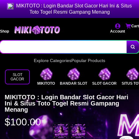
MIKITOTO : Login Bandar Slot Gacor Hari Ini & Situs
Toto Togel Resmi Gampang Menang
Cart
Shop
Account
Explore Categories
Popular Products
SLOT
GACOR
MIKITOTO
BANDAR SLOT
SLOT GACOR
SITUS TO
MIKITOTO : Login Bandar Slot Gacor Hari
Ini & Situs Toto Togel Resmi Gampang
Menang
$100.00