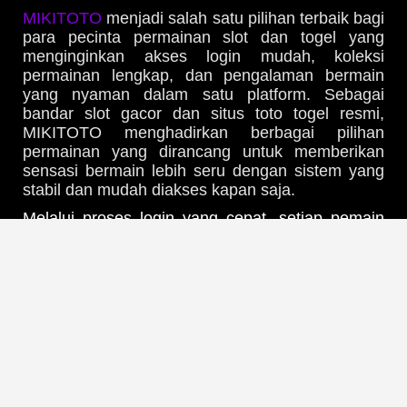
MIKITOTO
menjadi salah satu pilihan terbaik bagi
para pecinta permainan slot dan togel yang
menginginkan akses login mudah, koleksi
permainan lengkap, dan pengalaman bermain
yang nyaman dalam satu platform. Sebagai
bandar slot gacor dan situs toto togel resmi,
MIKITOTO menghadirkan berbagai pilihan
permainan yang dirancang untuk memberikan
sensasi bermain lebih seru dengan sistem yang
stabil dan mudah diakses kapan saja.
Melalui proses login yang cepat, setiap pemain
slot gacor dan toto togel dapat langsung
menikmati berbagai permainan favorit tanpa
harus menghadapi proses yang rumit. Tampilan
situs yang sederhana namun modern membuat
navigasi terasa lebih mudah, baik bagi pemain
baru maupun yang sudah berpengalaman.
Seluruh fitur disusun agar setiap pengguna bisa
menemukan permainan yang diinginkan hanya
dalam beberapa langkah.