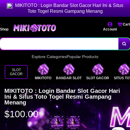
MIKITOTO : Login Bandar Slot Gacor Hari Ini & Situs
Toto Togel Resmi Gampang Menang
Cart
Shop
Account
Explore Categories
Popular Products
SLOT
GACOR
MIKITOTO
BANDAR SLOT
SLOT GACOR
SITUS TO
MIKITOTO : Login Bandar Slot Gacor Hari
Ini & Situs Toto Togel Resmi Gampang
Menang
$100.00