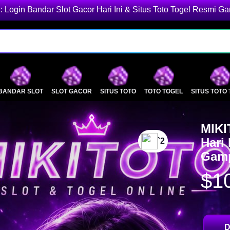
 Login Bandar Slot Gacor Hari Ini & Situs Toto Togel Resmi
BANDAR SLOT
SLOT GACOR
SITUS TOTO
TOTO TOGEL
SITUS TOTO
MIKI
Hari
`2
Gam
$1
D