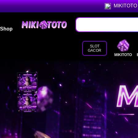
MIKITOTO :
Shop
SLOT
GACOR
MIKITOTO