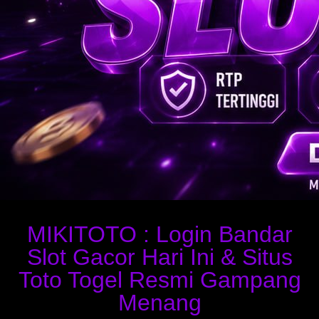
MIKITOTO : Login Bandar
Slot Gacor Hari Ini & Situs
Toto Togel Resmi Gampang
Menang