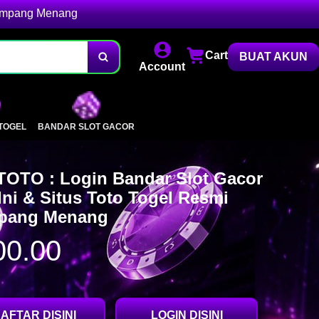
 Gampang Menang
Cart
BUAT AKUN
Account
 TOGEL
BANDAR SLOT GACOR
TOTO : Login Bandar Slot Gacor
 Ini & Situs Toto Togel Resmi
pang Menang
00.00
AFTAR DISINI
LOGIN DISINI