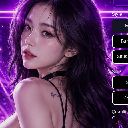
Style
M
Ban
Situs
Size
2
Quantit
-