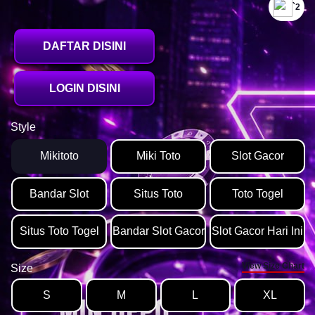
`2
DAFTAR DISINI
LOGIN DISINI
Style
Mikitoto
Miki Toto
Slot Gacor
Bandar Slot
Situs Toto
Toto Togel
Situs Toto Togel
Bandar Slot Gacor
Slot Gacor Hari Ini
View Size Chart
Size
S
M
L
XL