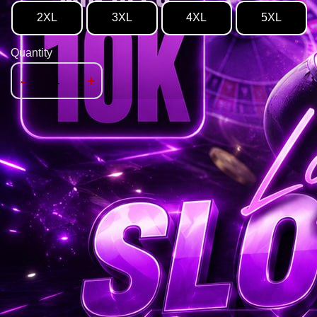
2XL
3XL
4XL
5XL
Quantity
-
+