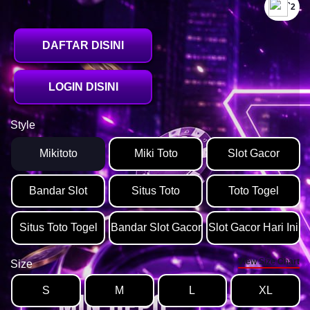
`2
DAFTAR DISINI
LOGIN DISINI
Style
Mikitoto
Miki Toto
Slot Gacor
Bandar Slot
Situs Toto
Toto Togel
Situs Toto Togel
Bandar Slot Gacor
Slot Gacor Hari Ini
View Size Chart
Size
S
M
L
XL