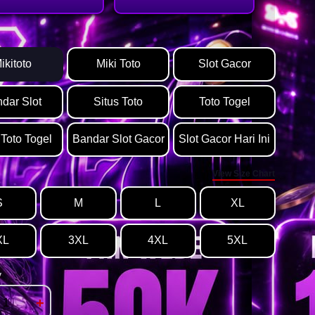
ikitoto
Miki Toto
Slot Gacor
dar Slot
Situs Toto
Toto Togel
 Toto Togel
Bandar Slot Gacor
Slot Gacor Hari Ini
View Size Chart
S
M
L
XL
XL
3XL
4XL
5XL
y
+