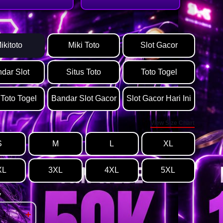
ikitoto
Miki Toto
Slot Gacor
dar Slot
Situs Toto
Toto Togel
 Toto Togel
Bandar Slot Gacor
Slot Gacor Hari Ini
View Size Chart
S
M
L
XL
XL
3XL
4XL
5XL
y
+