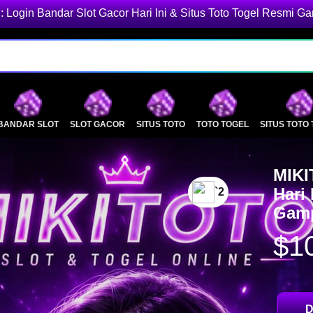
 Login Bandar Slot Gacor Hari Ini & Situs Toto Togel Resmi
BANDAR SLOT
SLOT GACOR
SITUS TOTO
TOTO TOGEL
SITUS TOTO
MIKI
Hari
`2
Gam
$1
D