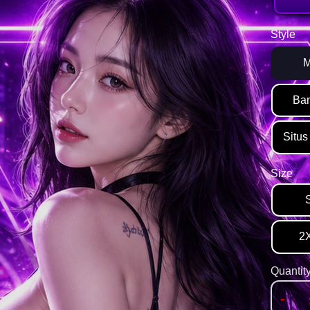
Style
M
Ban
Situs
Size
2
Quantit
-