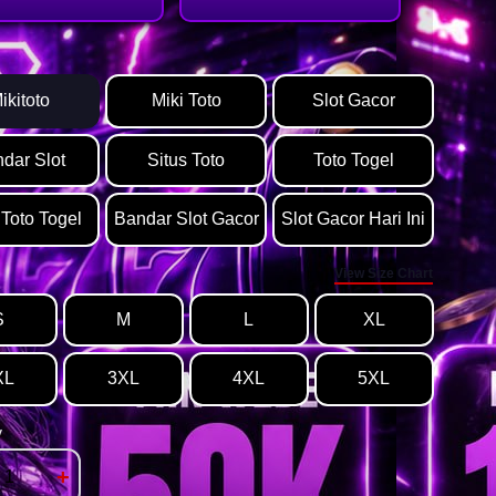
ikitoto
Miki Toto
Slot Gacor
dar Slot
Situs Toto
Toto Togel
 Toto Togel
Bandar Slot Gacor
Slot Gacor Hari Ini
View Size Chart
S
M
L
XL
XL
3XL
4XL
5XL
y
+