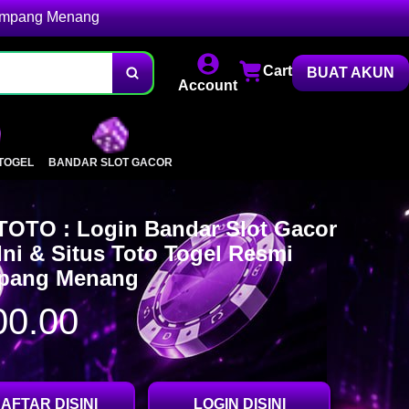
 Gampang Menang
Cart
BUAT AKUN
Account
 TOGEL
BANDAR SLOT GACOR
TOTO : Login Bandar Slot Gacor
 Ini & Situs Toto Togel Resmi
pang Menang
00.00
AFTAR DISINI
LOGIN DISINI