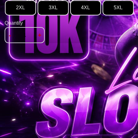
2XL
3XL
4XL
5XL
Quantity
-
+