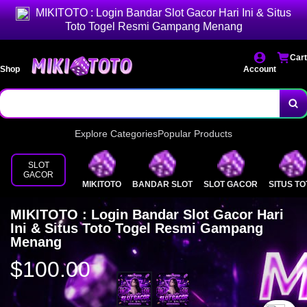
MIKITOTO : Login Bandar Slot Gacor Hari Ini & Situs
Toto Togel Resmi Gampang Menang
Cart
Shop
Account
Explore Categories
Popular Products
SLOT
GACOR
MIKITOTO
BANDAR SLOT
SLOT GACOR
SITUS TO
MIKITOTO : Login Bandar Slot Gacor Hari
Ini & Situs Toto Togel Resmi Gampang
Menang
$100.00