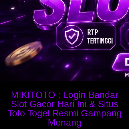
MIKITOTO : Login Bandar
Slot Gacor Hari Ini & Situs
Toto Togel Resmi Gampang
Menang